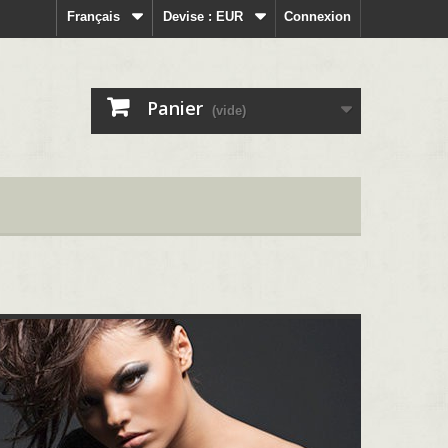
Français
Devise :
EUR
Connexion
Panier
(vide)