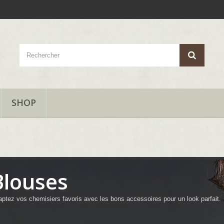
SHOP
Blouses
ptez vos chemisiers favoris avec les bons accessoires pour un look parfait.