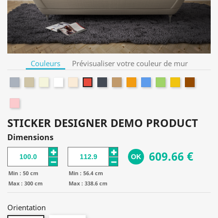
Couleurs
Prévisualiser votre couleur de mur
Gris
Taupe
Beige
Blanc
Blanc
Noir
Camel
Orange
Bleu
Vert
Jaune
Marron
Rouge
cassé
Rose
STICKER DESIGNER DEMO PRODUCT
Dimensions
609.66 €
OK
Min :
50 cm
Min :
56.4 cm
Max :
300 cm
Max :
338.6 cm
Orientation